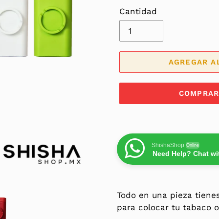
Cantidad
AGREGAR A
COMPRAR
ShishaShop
Online
Need Help? Chat wi
Agregando
el
Todo en una pieza tienes
producto
para colocar tu tabaco o
a