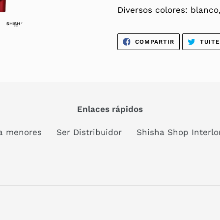
tu
Diversos colores: blanco
carrito
de
COMPARTIR
COMPARTIR
TUIT
compra
EN
FACEBOOK
Enlaces rápidos
a menores
Ser Distribuidor
Shisha Shop Interl