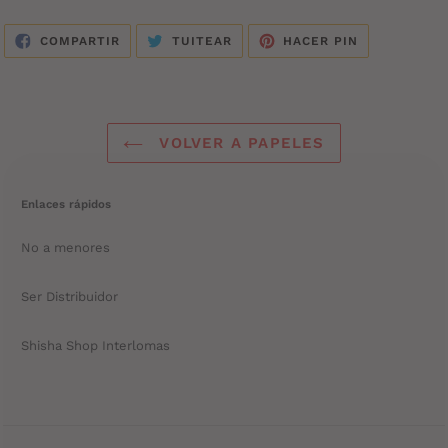
el
producto
COMPARTIR
TUITEAR
PINEAR
COMPARTIR
TUITEAR
HACER PIN
EN
EN
EN
a
FACEBOOK
TWITTER
PINTEREST
tu
carrito
de
VOLVER A PAPELES
compra
Enlaces rápidos
No a menores
Ser Distribuidor
Shisha Shop Interlomas