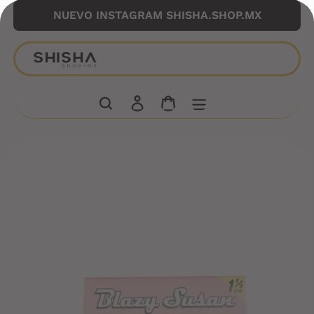
Ir
NUEVO INSTAGRAM SHISHA.SHOP.MX
directamente
al
contenido
Buscar
Ingresar
Carrito